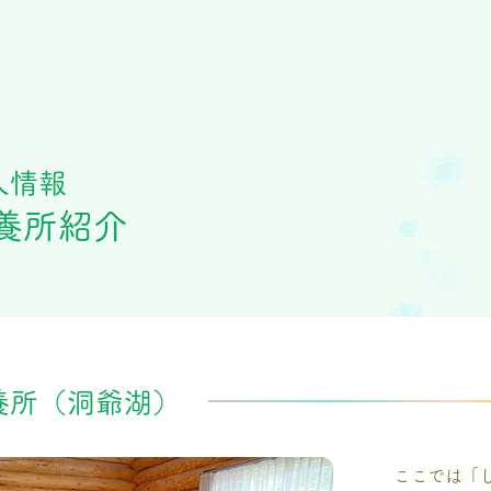
人情報
養所紹介
養所（洞爺湖）
ここでは「