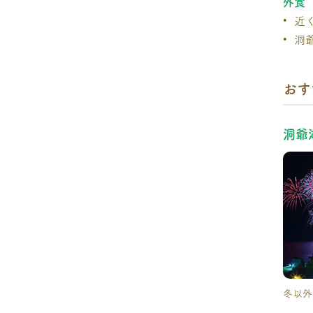
外食
近
洞
おす
洞爺
冬以外