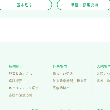
基本理念
職種・募集要項
医療法人社団 心癒会 しのだの森ホスピタル 精神科・心療内科
病院紹介
外来案内
入院案
理事長あいさつ
初めての受診
入院に
病院概要
外来診察時間・担当医
病棟・
ホリスティック医療
医療相談室
当院の治療方針