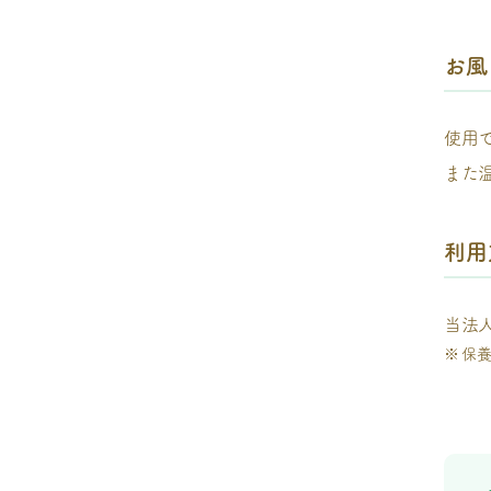
お風
使用
また
利用
当法
保