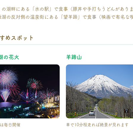
くの湖畔にある「水の駅」で食事（豚丼や手打ちうどんがあり
爺湖の反対側の温泉街にある「望羊蹄」で食事（映画で有名な
すめスポット
湖の花火
羊蹄山
は毎日開催
車で10分程走れば絶景が見れます