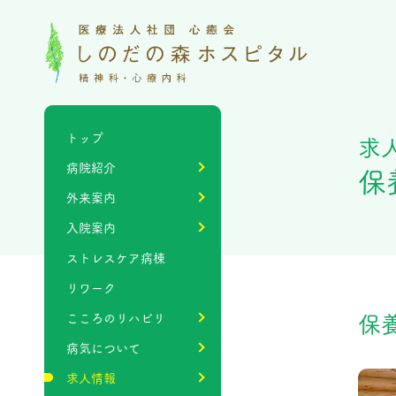
トップ
求
病院紹介
保
外来案内
入院案内
ストレスケア病棟
リワーク
保
こころのリハビリ
病気について
求人情報